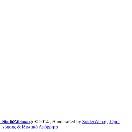
 DixanSoft.com
StudioMetaxa.gr © 2014
, Handcrafted by
SpiderWeb.gr
,
Όροι
χρήσης & Ιδιωτικό Απόρρητο