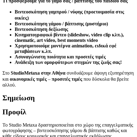
Τι προσφέρουμε για το γάμο σας / βάπτισης του παιδιού σας
Βιντεοσκόπηση γαμπρού / νύφης (προετοιμασία στις
οικίες)
Βιντεοσκόπηση γάμου / βάπτισης (μυστήριο)
Βιντεοσκόπηση δεξίωσης
Κινηματογραφικό βίντεο (slideshow, video clip κλπ.),
cinematic, art video, best moments video
Χρησιμοποιούμε μοντέρνα animation, ειδικά εφέ
μεταβάσεων κ.λπ.
Ασυναγώνιστη ποιότητα και προσιτές τιμές
Ανάδειξη των ομορφότερων στιγμών της ζωής σας!
Στο
Studio
Metaxa
στην Αθήνα
συνδυάζουμε άψογη εξυπηρέτηση
και
οικονομικές τιμές
–
προσιτές τιμές
που δύσκολα θα βρείτε
αλλού.
Σημείωση
Προφίλ
Το Studio Metaxa δραστηριοποιείται στο χώρο της επαγγελματικής
φωτογράφησης – βιντεοσκόπησης γάμου & βάπτισης καθώς και
κάθε είδους κοινωνικής και επαγγελματικής εκδήλωσης.