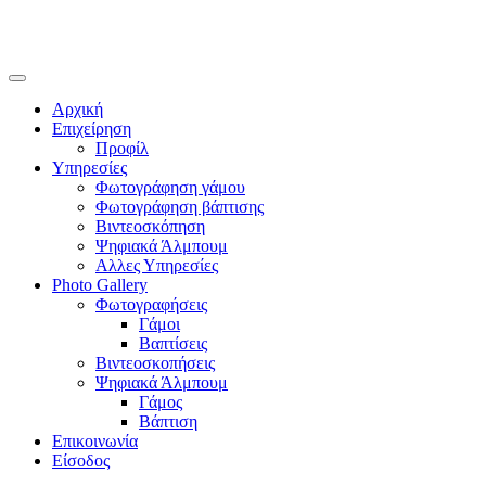
Αρχική
Επιχείρηση
Προφίλ
Υπηρεσίες
Φωτογράφηση γάμου
Φωτογράφηση βάπτισης
Βιντεοσκόπηση
Ψηφιακά Άλμπουμ
Αλλες Υπηρεσίες
Photo Gallery
Φωτογραφήσεις
Γάμοι
Βαπτίσεις
Βιντεοσκοπήσεις
Ψηφιακά Άλμπουμ
Γάμος
Βάπτιση
Επικοινωνία
Είσοδος