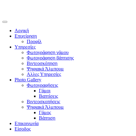
Αρχική
Επιχείρηση
Προφίλ
Υπηρεσίες
Φωτογράφηση γάμου
Φωτογράφηση βάπτισης
Βιντεοσκόπηση
Ψηφιακά Άλμπουμ
Αλλες Υπηρεσίες
Photo Gallery
Φωτογραφήσεις
Γάμοι
Βαπτίσεις
Βιντεοσκοπήσεις
Ψηφιακά Άλμπουμ
Γάμος
Βάπτιση
Επικοινωνία
Είσοδος