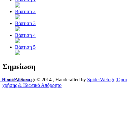
Βάπτιση 2
Βάπτιση 3
Βάπτιση 4
Βάπτιση 5
Σημείωση
 DixanSoft.com
StudioMetaxa.gr © 2014
, Handcrafted by
SpiderWeb.gr
,
Όροι
χρήσης & Ιδιωτικό Απόρρητο