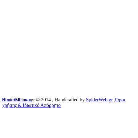
 DixanSoft.com
StudioMetaxa.gr © 2014
, Handcrafted by
SpiderWeb.gr
,
Όροι
χρήσης & Ιδιωτικό Απόρρητο