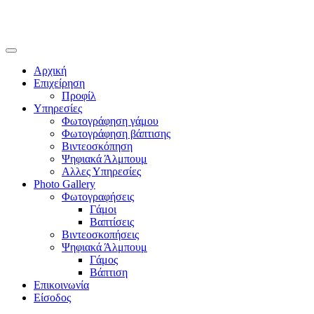
Αρχική
Επιχείρηση
Προφίλ
Υπηρεσίες
Φωτογράφηση γάμου
Φωτογράφηση βάπτισης
Βιντεοσκόπηση
Ψηφιακά Άλμπουμ
Αλλες Υπηρεσίες
Photo Gallery
Φωτογραφήσεις
Γάμοι
Βαπτίσεις
Βιντεοσκοπήσεις
Ψηφιακά Άλμπουμ
Γάμος
Βάπτιση
Επικοινωνία
Είσοδος