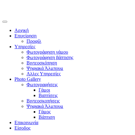
Αρχική
Επιχείρηση
Προφίλ
Υπηρεσίες
Φωτογράφηση γάμου
Φωτογράφηση βάπτισης
Βιντεοσκόπηση
Ψηφιακά Άλμπουμ
Αλλες Υπηρεσίες
Photo Gallery
Φωτογραφήσεις
Γάμοι
Βαπτίσεις
Βιντεοσκοπήσεις
Ψηφιακά Άλμπουμ
Γάμος
Βάπτιση
Επικοινωνία
Είσοδος