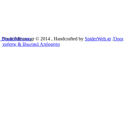
 DixanSoft.com
StudioMetaxa.gr © 2014
, Handcrafted by
SpiderWeb.gr
,
Όροι
χρήσης & Ιδιωτικό Απόρρητο