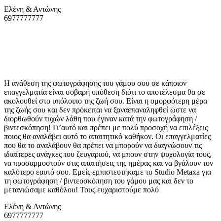
Ελένη & Αντώνης
6977777777
Η ανάθεση της φωτογράφησης του γάμου σου σε κάποιον
επαγγελματία είναι σοβαρή υπόθεση διότι το αποτέλεσμα θα σε
ακολουθεί στο υπόλοιπο της ζωή σου. Είναι η ομορφότερη μέρα
της ζωής σου και δεν πρόκειται να ξαναεπαναληφθεί ώστε να
διορθωθούν τυχών λάθη που έγιναν κατά την φωτογράφηση /
βιντεσκόπηση! Γι’αυτό και πρέπει με πολύ προσοχή να επιλέξεις
ποιος θα αναλάβει αυτό το απαιτητικό καθήκον. Οι επαγγελματίες
που θα το αναλάβουν θα πρέπει να μπορούν να διαγνώσουν τις
ιδιαίτερες ανάγκες του ζευγαριού, να μπουν στην ψυχολογία τους,
να προσαρμοστούν στις απαιτήσεις της ημέρας και να βγάλουν τον
καλύτερο εαυτό σου. Εμείς εμπιστευτήκαμε το
Studio Metaxa
για
τη φωτογράφηση / βιντεοσκόπηση του γάμου μας και δεν το
μετανιώσαμε καθόλου! Τους ευχαριστούμε πολύ
Ελένη & Αντώνης
6977777777